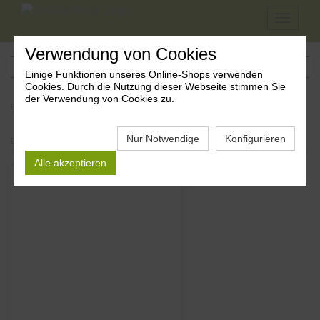
Navigati
ein-/aus
Verwendung von Cookies
Einige Funktionen unseres Online-Shops verwenden
Cookies. Durch die Nutzung dieser Webseite stimmen Sie
der Verwendung von Cookies zu.
Home
|
Bücher & Bildbände
|
International Books
| English (15 Titel)
Nur Notwendige
Konfigurieren
Sortierung: Datum (Absteigend)
Alle akzeptieren