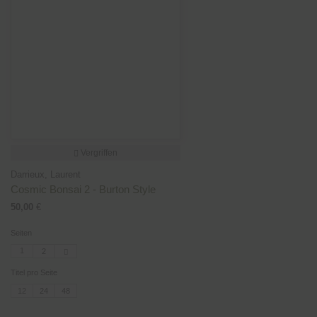
Vergriffen
Darrieux, Laurent
Cosmic Bonsai 2 - Burton Style
50,00
€
Seiten
1
2
Titel pro Seite
12
24
48