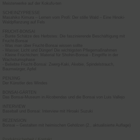
Meisterwerke auf der Kokufu-ten
SCHEINZYPRESSE
Masahiko Kimura – Lernen vom Profi: Der stille Wald – Eine Hinoki-
Waldpflanzung auf Fels
FRUCHT-BONSAI
- Bunte Schätze des Herbstes: Die faszinierende Beschäftigung mit
Frucht-Bonsai
- Was man über Frucht-Bonsai wissen sollte
- Wasser, Licht und Dünger! Die wichtigsten Pflegemaßnahmen
- Kleine Früchtchen: Material für Shohin-Bonsai - Eingriffe in der
Wachstumsphase
- Beliebte Frucht-Bonsai: Zwerg-Kaki, Akebie, Spindelstrauch,
Baumwürger, Apfel
PENJING
Der Künstler des Windes
BONSAI-GÄRTEN
Das Bonsai-Museum in Alcobendas und die Bonsai von Luis Vallejo
INTERVIEW
Baseball und Bonsai: Interview mit Hiroaki Suzuki
REZENSION
Bonsai – Gestalten mit heimischen Gehölzen (2., aktualisierte Auflage)
Produktsicherheit / Kontakt