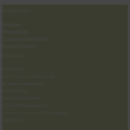
BONSAI ART
Der Verlag
Bonsai-Wissen
Termine & Veranstaltungen
Bonsai-Fachhändler
KONTAKT
BONSAI ART
Dres. Strecker & Strecker GbR
An der Alten Ziegelei 28
48157 Münster
Telefon: 0251 533 644
Email: info@bonsai-art.com
programmierung und realisation © 2026
ms-software.de
SERVICE