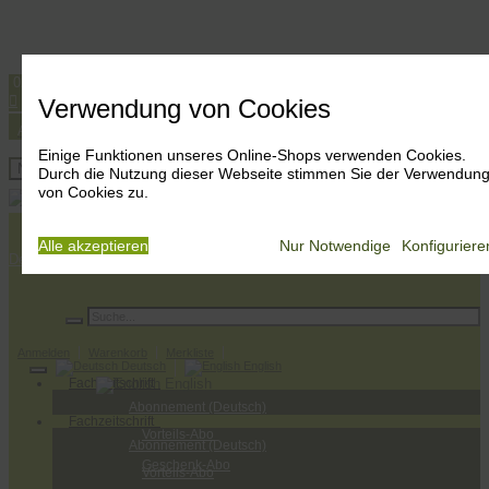
0251 533 644
info@bonsai-art.com




Verwendung von Cookies
Anmelden
Warenkorb
Merkliste
Deutsch
English
Einige Funktionen unseres Online-Shops verwenden Cookies.
Anmelden
Navigation ein-/ausblenden
Durch die Nutzung dieser Webseite stimmen Sie der Verwendun
Warenkorb
von Cookies zu.
Merkliste
Alle akzeptieren
Nur Notwendige
Konfiguriere
Deutsch
Der Verlag
Bonsai-Wissen
Rezensionen
Bonsai-Fachhändler
Anmelden
Warenkorb
Merkliste
Deutsch
English
Fachzeitschrift
English
Abonnement (Deutsch)
Fachzeitschrift
Vorteils-Abo
Abonnement (Deutsch)
Geschenk-Abo
Vorteils-Abo