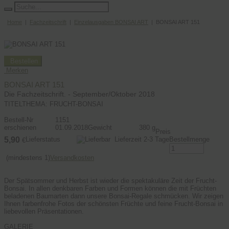
Home
|
Fachzeitschrift
|
Einzelausgaben BONSAI ART
| BONSAI ART 151
Bestellen
Merken
BONSAI ART 151
Die Fachzeitschrift. - September/Oktober 2018
TITELTHEMA: FRUCHT-BONSAI
Bestell-Nr
1151
erschienen
01.09.2018
Gewicht
380 g
Preis
5,90
Lieferstatus
Lieferzeit 2-3 Tage
Bestellmenge
€
(mindestens 1)
Versandkosten
Der Spätsommer und Herbst ist wieder die spektakuläre Zeit der Frucht-
Bonsai. In allen denkbaren Farben und Formen können die mit Früchten
beladenen Baumarten dann unsere Bonsai-Regale schmücken. Wir zeigen
Ihnen farbenfrohe Fotos der schönsten Früchte und feine Frucht-Bonsai in
liebevollen Präsentationen.
GALERIE