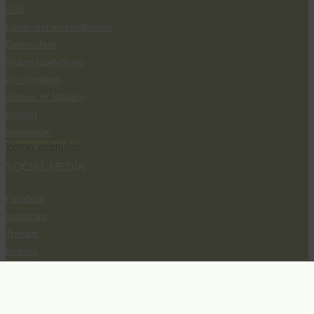
AGB
Liefer- und Versandkosten
Datenschutz
Widerrufsbelehrung
Abo kündigen
Werben im Magazin
Kontakt
Impressum
Vertrag widerrufen
SOCIAL MEDIA
Facebook
Instagram
Threads
Bluesky