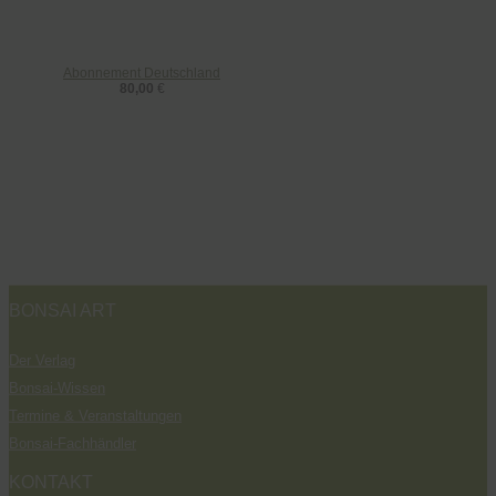
Abonnement Deutschland
80,00
€
BONSAI ART
Der Verlag
Bonsai-Wissen
Termine & Veranstaltungen
Bonsai-Fachhändler
KONTAKT