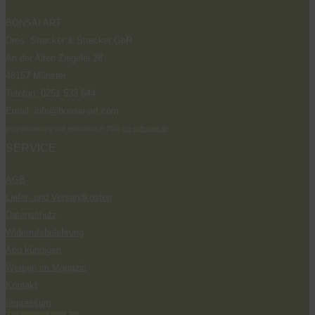
BONSAI ART
Dres. Strecker & Strecker GbR
An der Alten Ziegelei 28
48157 Münster
Telefon: 0251 533 644
Email: info@bonsai-art.com
programmierung und realisation © 2026
ms-software.de
SERVICE
AGB
Liefer- und Versandkosten
Datenschutz
Widerrufsbelehrung
Abo kündigen
Werben im Magazin
Kontakt
Impressum