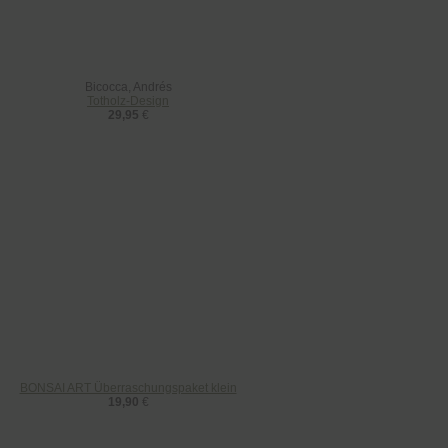
Bicocca, Andrés
Totholz-Design
29,95
€
BONSAI ART Überraschungspaket klein
19,90
€