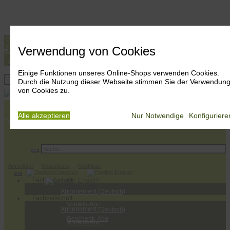
0251 533 644
info@bonsai-art.com




Verwendung von Cookies
Anmelden
Warenkorb
Merkliste
Deutsch
English
Einige Funktionen unseres Online-Shops verwenden Cookies.
Anmelden
Navigation ein-/ausblenden
Durch die Nutzung dieser Webseite stimmen Sie der Verwendun
Warenkorb
von Cookies zu.
Merkliste
Alle akzeptieren
Nur Notwendige
Konfiguriere
Deutsch
Der Verlag
Bonsai-Wissen
Rezensionen
Bonsai-Fachhändler
Anmelden
Warenkorb
Merkliste
Deutsch
English
Fachzeitschrift
English
Abonnement (Deutsch)
Fachzeitschrift
Vorteils-Abo
Abonnement (Deutsch)
Geschenk-Abo
Vorteils-Abo