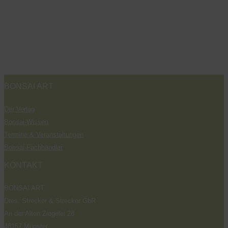
BONSAI ART
Der Verlag
Bonsai-Wissen
Termine & Veranstaltungen
Bonsai-Fachhändler
KONTAKT
BONSAI ART
Dres. Strecker & Strecker GbR
An der Alten Ziegelei 28
48157 Münster