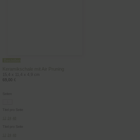
Bestellen
Keramikschale mit Air Pruning
15,4 x 11,4 x 4,9 cm
69,00
€
Seiten
1
Titel pro Seite
12
24
48
Titel pro Seite
12
24
48