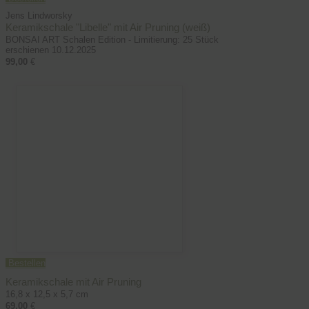
Jens Lindworsky
Keramikschale "Libelle" mit Air Pruning (weiß)
BONSAI ART Schalen Edition - Limitierung: 25 Stück
erschienen 10.12.2025
99,00
€
Bestellen
Keramikschale mit Air Pruning
16,8 x 12,5 x 5,7 cm
69,00
€