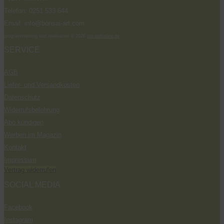
Telefon: 0251 533 644
Email: info@bonsai-art.com
programmierung und realisation © 2026
ms-software.de
SERVICE
AGB
Liefer- und Versandkosten
Datenschutz
Widerrufsbelehrung
Abo kündigen
Werben im Magazin
Kontakt
Impressum
Vertrag widerrufen
SOCIAL MEDIA
Facebook
Instagram