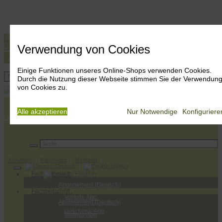
0251 533 644
info@bonsai-art.com




Verwendung von Cookies
Anmelden
Warenkorb
Merkliste
Deutsch
English
Einige Funktionen unseres Online-Shops verwenden Cookies.
Anmelden
Navigation ein-/ausblenden
Durch die Nutzung dieser Webseite stimmen Sie der Verwendun
Warenkorb
von Cookies zu.
Merkliste
Alle akzeptieren
Nur Notwendige
Konfiguriere
Deutsch
Der Verlag
Bonsai-Wissen
Rezensionen
Bonsai-Fachhändler
Anmelden
Warenkorb
Merkliste
Deutsch
English
Fachzeitschrift
English
Abonnement (Deutsch)
Fachzeitschrift
Vorteils-Abo
Abonnement (Deutsch)
Geschenk-Abo
Vorteils-Abo