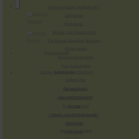
Einzelausgaben BONSAI ART
Jahrgänge
Deutsch
Probehefte
Bonsai Club Deutschland
English
The Bonsai Magazine (English)
Single Issues
Fachzeitschrift
Regular Subscription
Trial Subscription
Abonnement (Deutsch)
Bücher & Bildbände
Vorteils-Abo
Geschenk-Abo
Alle anzeigen
Abo mit Ermäßigung
Edition BONSAI ART
Schnupper-Abo
Bonsai
Baum- und Pflanzenkunde
Einzelausgaben BONSAI ART
Bildbände
Jahrgänge
Bonsai Faszination
Probehefte