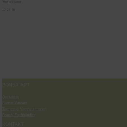
Titel pro Seite
12
24
48
BONSAI ART
Der Verlag
Bonsai-Wissen
Termine & Veranstaltungen
Bonsai-Fachhändler
KONTAKT