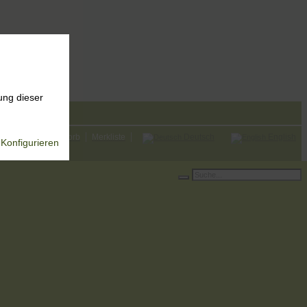
ung dieser
melden
Warenkorb
Merkliste
Deutsch
English
Konfigurieren