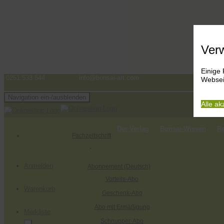
Ver
Einige
0251 533 644
info@bonsai-art.com
Websei
Navigation ein-/ausblenden
Alle ak
Der Verlag
Bonsai-Wissen
R
Fachzeitschrift
Anmelden
Abonnement (Deutsch)
Vorteils-Abo
Warenkorb
Geschenk-Abo
Abo mit Ermäßigung
Merkliste
Schnupper-Abo