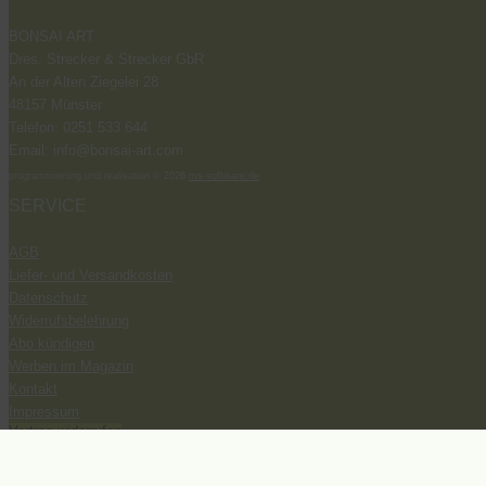
BONSAI ART
Dres. Strecker & Strecker GbR
An der Alten Ziegelei 28
48157 Münster
Telefon: 0251 533 644
Email: info@bonsai-art.com
programmierung und realisation © 2026
ms-software.de
SERVICE
AGB
Liefer- und Versandkosten
Datenschutz
Widerrufsbelehrung
Abo kündigen
Werben im Magazin
Kontakt
Impressum
Vertrag widerrufen
SOCIAL MEDIA