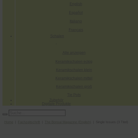
English
Español
Italiano
Français
Schalen
Alle anzeigen
Keramikschalen eckig
Keramikschalen klein
Keramikschalen mittel
Keramikschalen groß
Tie Pots
Zubehör
Digitale Produkte
Home
|
Fachzeitschrift
|
The Bonsai Magazine (English)
| Single Issues (3 Titel)